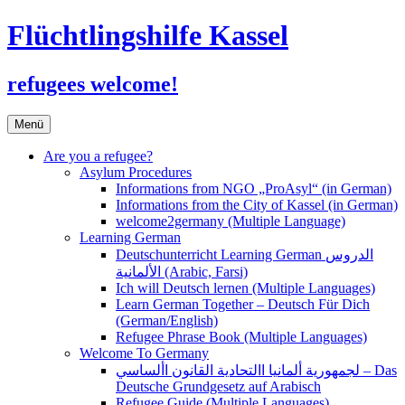
Flüchtlingshilfe Kassel
refugees welcome!
Zum
Menü
Inhalt
springen
Are you a refugee?
Asylum Procedures
Informations from NGO „ProAsyl“ (in German)
Informations from the City of Kassel (in German)
welcome2germany (Multiple Language)
Learning German
Deutschunterricht Learning German الدروس
الألمانية (Arabic, Farsi)
Ich will Deutsch lernen (Multiple Languages)
Learn German Together – Deutsch Für Dich
(German/English)
Refugee Phrase Book (Multiple Languages)
Welcome To Germany
لجمهورية ألمانيا االتحادية القانون األساسي – Das
Deutsche Grundgesetz auf Arabisch
Refugee Guide (Multiple Languages)