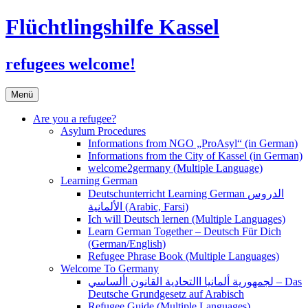
Flüchtlingshilfe Kassel
refugees welcome!
Zum
Menü
Inhalt
springen
Are you a refugee?
Asylum Procedures
Informations from NGO „ProAsyl“ (in German)
Informations from the City of Kassel (in German)
welcome2germany (Multiple Language)
Learning German
Deutschunterricht Learning German الدروس
الألمانية (Arabic, Farsi)
Ich will Deutsch lernen (Multiple Languages)
Learn German Together – Deutsch Für Dich
(German/English)
Refugee Phrase Book (Multiple Languages)
Welcome To Germany
لجمهورية ألمانيا االتحادية القانون األساسي – Das
Deutsche Grundgesetz auf Arabisch
Refugee Guide (Multiple Languages)