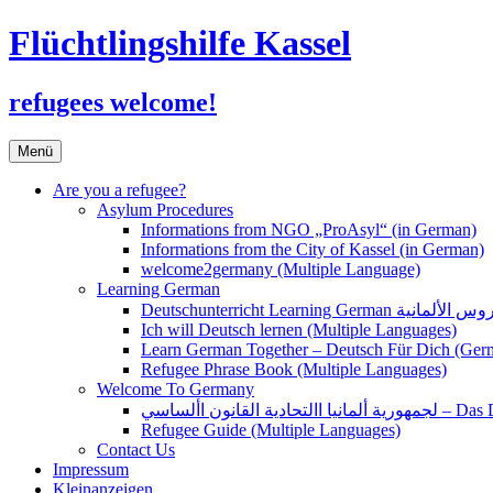
Flüchtlingshilfe Kassel
refugees welcome!
Zum
Menü
Inhalt
springen
Are you a refugee?
Asylum Procedures
Informations from NGO „ProAsyl“ (in German)
Informations from the City of Kassel (in German)
welcome2germany (Multiple Language)
Learning German
Ich will Deutsch lernen (Multiple Languages)
Learn German Together – Deutsch Für Dich (Ger
Refugee Phrase Book (Multiple Languages)
Welcome To Germany
القانون األساسي
Refugee Guide (Multiple Languages)
Contact Us
Impressum
Kleinanzeigen