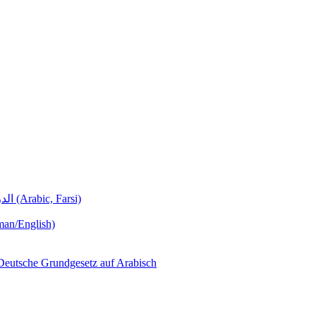
Deutschunterricht Learning German الدروس الألمانية (Arabic, Farsi)
man/English)
لجمهورية ألمانيا االتحادية  – Das Deutsche Grundgesetz auf Arabisch