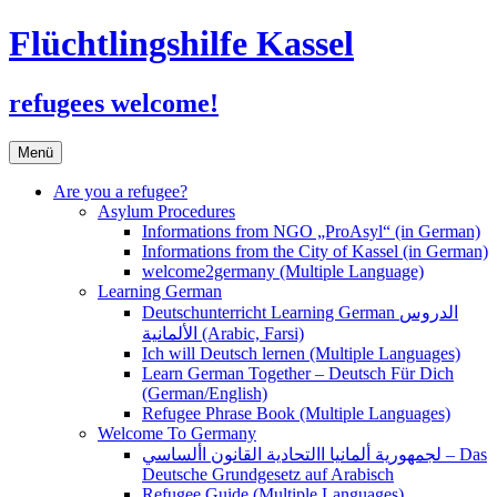
Flüchtlingshilfe Kassel
refugees welcome!
Zum
Menü
Inhalt
springen
Are you a refugee?
Asylum Procedures
Informations from NGO „ProAsyl“ (in German)
Informations from the City of Kassel (in German)
welcome2germany (Multiple Language)
Learning German
Deutschunterricht Learning German الدروس
الألمانية (Arabic, Farsi)
Ich will Deutsch lernen (Multiple Languages)
Learn German Together – Deutsch Für Dich
(German/English)
Refugee Phrase Book (Multiple Languages)
Welcome To Germany
لجمهورية ألمانيا االتحادية القانون األساسي – Das
Deutsche Grundgesetz auf Arabisch
Refugee Guide (Multiple Languages)