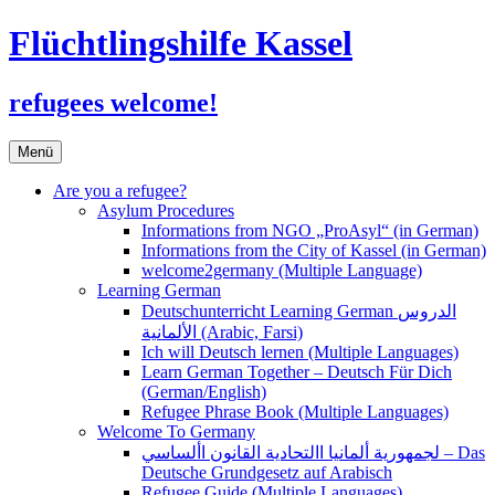
Flüchtlingshilfe Kassel
refugees welcome!
Zum
Menü
Inhalt
springen
Are you a refugee?
Asylum Procedures
Informations from NGO „ProAsyl“ (in German)
Informations from the City of Kassel (in German)
welcome2germany (Multiple Language)
Learning German
Deutschunterricht Learning German الدروس
الألمانية (Arabic, Farsi)
Ich will Deutsch lernen (Multiple Languages)
Learn German Together – Deutsch Für Dich
(German/English)
Refugee Phrase Book (Multiple Languages)
Welcome To Germany
لجمهورية ألمانيا االتحادية القانون األساسي – Das
Deutsche Grundgesetz auf Arabisch
Refugee Guide (Multiple Languages)