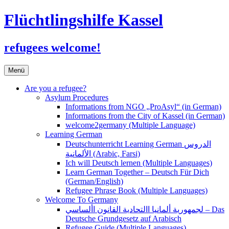
Flüchtlingshilfe Kassel
refugees welcome!
Zum
Menü
Inhalt
springen
Are you a refugee?
Asylum Procedures
Informations from NGO „ProAsyl“ (in German)
Informations from the City of Kassel (in German)
welcome2germany (Multiple Language)
Learning German
Deutschunterricht Learning German الدروس
الألمانية (Arabic, Farsi)
Ich will Deutsch lernen (Multiple Languages)
Learn German Together – Deutsch Für Dich
(German/English)
Refugee Phrase Book (Multiple Languages)
Welcome To Germany
لجمهورية ألمانيا االتحادية القانون األساسي – Das
Deutsche Grundgesetz auf Arabisch
Refugee Guide (Multiple Languages)