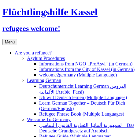
Flüchtlingshilfe Kassel
refugees welcome!
Zum
Menü
Inhalt
springen
Are you a refugee?
Asylum Procedures
Informations from NGO „ProAsyl“ (in German)
Informations from the City of Kassel (in German)
welcome2germany (Multiple Language)
Learning German
Deutschunterricht Learning German الدروس
الألمانية (Arabic, Farsi)
Ich will Deutsch lernen (Multiple Languages)
Learn German Together – Deutsch Für Dich
(German/English)
Refugee Phrase Book (Multiple Languages)
Welcome To Germany
لجمهورية ألمانيا االتحادية القانون األساسي – Das
Deutsche Grundgesetz auf Arabisch
Refugee Guide (Multiple Languages)