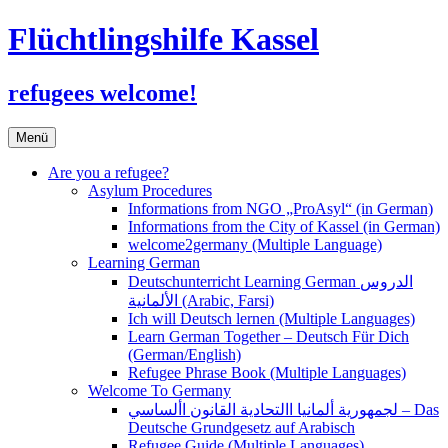
Flüchtlingshilfe Kassel
refugees welcome!
Zum
Menü
Inhalt
springen
Are you a refugee?
Asylum Procedures
Informations from NGO „ProAsyl“ (in German)
Informations from the City of Kassel (in German)
welcome2germany (Multiple Language)
Learning German
Deutschunterricht Learning German الدروس
الألمانية (Arabic, Farsi)
Ich will Deutsch lernen (Multiple Languages)
Learn German Together – Deutsch Für Dich
(German/English)
Refugee Phrase Book (Multiple Languages)
Welcome To Germany
لجمهورية ألمانيا االتحادية القانون األساسي – Das
Deutsche Grundgesetz auf Arabisch
Refugee Guide (Multiple Languages)