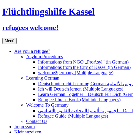
Flüchtlingshilfe Kassel
refugees welcome!
Zum
Menü
Inhalt
springen
Are you a refugee?
Asylum Procedures
Informations from NGO „ProAsyl“ (in German)
Informations from the City of Kassel (in German)
welcome2germany (Multiple Language)
Learning German
Ich will Deutsch lernen (Multiple Languages)
Learn German Together – Deutsch Für Dich (Ger
Refugee Phrase Book (Multiple Languages)
Welcome To Germany
القانون األساسي
Refugee Guide (Multiple Languages)
Contact Us
Impressum
Kleinanzeigen