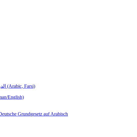
Deutschunterricht Learning German الدروس الألمانية (Arabic, Farsi)
man/English)
لجمهورية ألمانيا االتحادية  – Das Deutsche Grundgesetz auf Arabisch