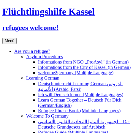
Flüchtlingshilfe Kassel
refugees welcome!
Zum
Menü
Inhalt
springen
Are you a refugee?
Asylum Procedures
Informations from NGO „ProAsyl“ (in German)
Informations from the City of Kassel (in German)
welcome2germany (Multiple Language)
Learning German
Deutschunterricht Learning German الدروس
الألمانية (Arabic, Farsi)
Ich will Deutsch lernen (Multiple Languages)
Learn German Together – Deutsch Für Dich
(German/English)
Refugee Phrase Book (Multiple Languages)
Welcome To Germany
لجمهورية ألمانيا االتحادية القانون األساسي – Das
Deutsche Grundgesetz auf Arabisch
Refugee Guide (Multiple Languages)