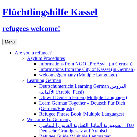
Flüchtlingshilfe Kassel
refugees welcome!
Zum
Menü
Inhalt
springen
Are you a refugee?
Asylum Procedures
Informations from NGO „ProAsyl“ (in German)
Informations from the City of Kassel (in German)
welcome2germany (Multiple Language)
Learning German
Deutschunterricht Learning German الدروس
الألمانية (Arabic, Farsi)
Ich will Deutsch lernen (Multiple Languages)
Learn German Together – Deutsch Für Dich
(German/English)
Refugee Phrase Book (Multiple Languages)
Welcome To Germany
لجمهورية ألمانيا االتحادية القانون األساسي – Das
Deutsche Grundgesetz auf Arabisch
Refugee Guide (Multiple Languages)