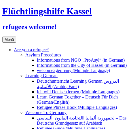
Flüchtlingshilfe Kassel
refugees welcome!
Zum
Menü
Inhalt
springen
Are you a refugee?
Asylum Procedures
Informations from NGO „ProAsyl“ (in German)
Informations from the City of Kassel (in German)
welcome2germany (Multiple Language)
Learning German
Deutschunterricht Learning German الدروس
الألمانية (Arabic, Farsi)
Ich will Deutsch lernen (Multiple Languages)
Learn German Together – Deutsch Für Dich
(German/English)
Refugee Phrase Book (Multiple Languages)
Welcome To Germany
لجمهورية ألمانيا االتحادية القانون األساسي – Das
Deutsche Grundgesetz auf Arabisch
Refugee Guide (Multiple Languages)