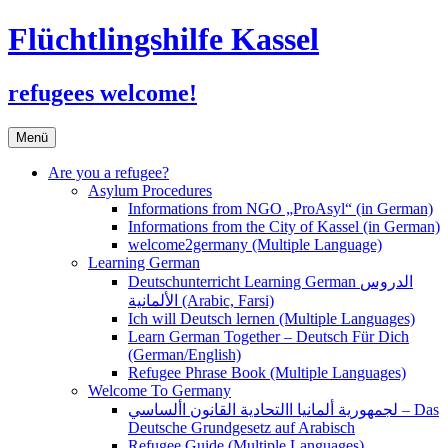
Flüchtlingshilfe Kassel
refugees welcome!
Zum
Menü
Inhalt
springen
Are you a refugee?
Asylum Procedures
Informations from NGO „ProAsyl“ (in German)
Informations from the City of Kassel (in German)
welcome2germany (Multiple Language)
Learning German
Deutschunterricht Learning German الدروس
الألمانية (Arabic, Farsi)
Ich will Deutsch lernen (Multiple Languages)
Learn German Together – Deutsch Für Dich
(German/English)
Refugee Phrase Book (Multiple Languages)
Welcome To Germany
لجمهورية ألمانيا االتحادية القانون األساسي – Das
Deutsche Grundgesetz auf Arabisch
Refugee Guide (Multiple Languages)