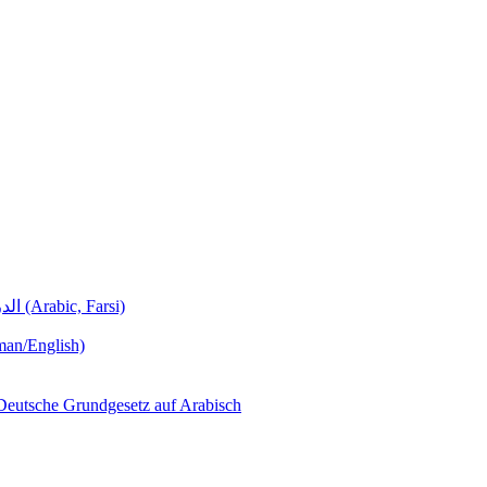
Deutschunterricht Learning German الدروس الألمانية (Arabic, Farsi)
man/English)
لجمهورية ألمانيا االتحادية  – Das Deutsche Grundgesetz auf Arabisch