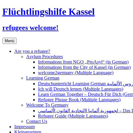
Flüchtlingshilfe Kassel
refugees welcome!
Zum
Menü
Inhalt
springen
Are you a refugee?
Asylum Procedures
Informations from NGO „ProAsyl“ (in German)
Informations from the City of Kassel (in German)
welcome2germany (Multiple Language)
Learning German
Ich will Deutsch lernen (Multiple Languages)
Learn German Together – Deutsch Für Dich (Ger
Refugee Phrase Book (Multiple Languages)
Welcome To Germany
القانون األساسي
Refugee Guide (Multiple Languages)
Contact Us
Impressum
Kleinanzeigen