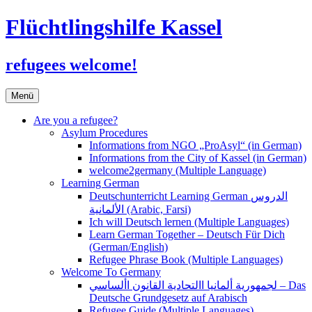
Flüchtlingshilfe Kassel
refugees welcome!
Zum
Menü
Inhalt
springen
Are you a refugee?
Asylum Procedures
Informations from NGO „ProAsyl“ (in German)
Informations from the City of Kassel (in German)
welcome2germany (Multiple Language)
Learning German
Deutschunterricht Learning German الدروس
الألمانية (Arabic, Farsi)
Ich will Deutsch lernen (Multiple Languages)
Learn German Together – Deutsch Für Dich
(German/English)
Refugee Phrase Book (Multiple Languages)
Welcome To Germany
لجمهورية ألمانيا االتحادية القانون األساسي – Das
Deutsche Grundgesetz auf Arabisch
Refugee Guide (Multiple Languages)