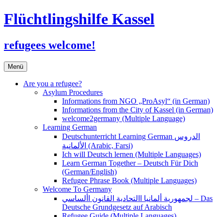
Flüchtlingshilfe Kassel
refugees welcome!
Zum
Menü
Inhalt
springen
Are you a refugee?
Asylum Procedures
Informations from NGO „ProAsyl“ (in German)
Informations from the City of Kassel (in German)
welcome2germany (Multiple Language)
Learning German
Deutschunterricht Learning German الدروس
الألمانية (Arabic, Farsi)
Ich will Deutsch lernen (Multiple Languages)
Learn German Together – Deutsch Für Dich
(German/English)
Refugee Phrase Book (Multiple Languages)
Welcome To Germany
لجمهورية ألمانيا االتحادية القانون األساسي – Das
Deutsche Grundgesetz auf Arabisch
Refugee Guide (Multiple Languages)