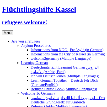
Flüchtlingshilfe Kassel
refugees welcome!
Zum
Menü
Inhalt
springen
Are you a refugee?
Asylum Procedures
Informations from NGO „ProAsyl“ (in German)
Informations from the City of Kassel (in German)
welcome2germany (Multiple Language)
Learning German
Deutschunterricht Learning German الدروس
الألمانية (Arabic, Farsi)
Ich will Deutsch lernen (Multiple Languages)
Learn German Together – Deutsch Für Dich
(German/English)
Refugee Phrase Book (Multiple Languages)
Welcome To Germany
لجمهورية ألمانيا االتحادية القانون األساسي – Das
Deutsche Grundgesetz auf Arabisch
Refugee Guide (Multiple Languages)