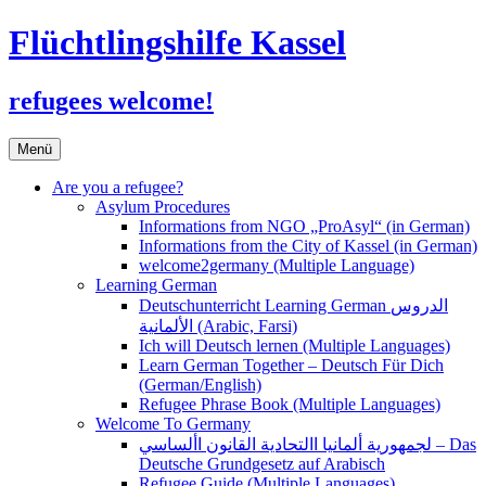
Flüchtlingshilfe Kassel
refugees welcome!
Zum
Menü
Inhalt
springen
Are you a refugee?
Asylum Procedures
Informations from NGO „ProAsyl“ (in German)
Informations from the City of Kassel (in German)
welcome2germany (Multiple Language)
Learning German
Deutschunterricht Learning German الدروس
الألمانية (Arabic, Farsi)
Ich will Deutsch lernen (Multiple Languages)
Learn German Together – Deutsch Für Dich
(German/English)
Refugee Phrase Book (Multiple Languages)
Welcome To Germany
لجمهورية ألمانيا االتحادية القانون األساسي – Das
Deutsche Grundgesetz auf Arabisch
Refugee Guide (Multiple Languages)