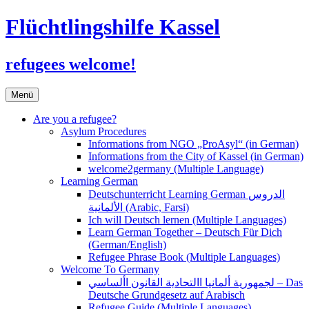
Flüchtlingshilfe Kassel
refugees welcome!
Zum
Menü
Inhalt
springen
Are you a refugee?
Asylum Procedures
Informations from NGO „ProAsyl“ (in German)
Informations from the City of Kassel (in German)
welcome2germany (Multiple Language)
Learning German
Deutschunterricht Learning German الدروس
الألمانية (Arabic, Farsi)
Ich will Deutsch lernen (Multiple Languages)
Learn German Together – Deutsch Für Dich
(German/English)
Refugee Phrase Book (Multiple Languages)
Welcome To Germany
لجمهورية ألمانيا االتحادية القانون األساسي – Das
Deutsche Grundgesetz auf Arabisch
Refugee Guide (Multiple Languages)