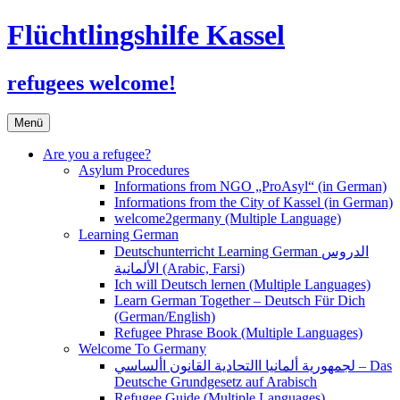
Flüchtlingshilfe Kassel
refugees welcome!
Zum
Menü
Inhalt
springen
Are you a refugee?
Asylum Procedures
Informations from NGO „ProAsyl“ (in German)
Informations from the City of Kassel (in German)
welcome2germany (Multiple Language)
Learning German
Deutschunterricht Learning German الدروس
الألمانية (Arabic, Farsi)
Ich will Deutsch lernen (Multiple Languages)
Learn German Together – Deutsch Für Dich
(German/English)
Refugee Phrase Book (Multiple Languages)
Welcome To Germany
لجمهورية ألمانيا االتحادية القانون األساسي – Das
Deutsche Grundgesetz auf Arabisch
Refugee Guide (Multiple Languages)