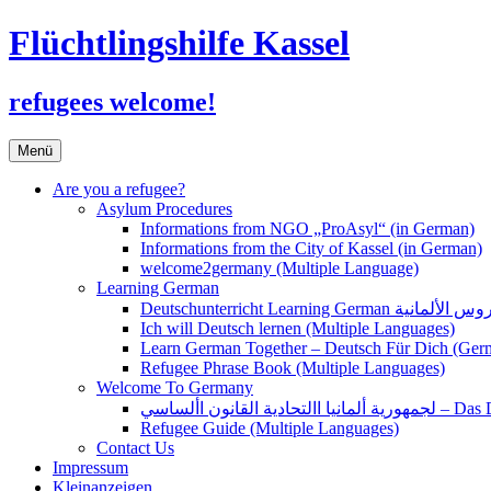
Flüchtlingshilfe Kassel
refugees welcome!
Zum
Menü
Inhalt
springen
Are you a refugee?
Asylum Procedures
Informations from NGO „ProAsyl“ (in German)
Informations from the City of Kassel (in German)
welcome2germany (Multiple Language)
Learning German
Ich will Deutsch lernen (Multiple Languages)
Learn German Together – Deutsch Für Dich (Ger
Refugee Phrase Book (Multiple Languages)
Welcome To Germany
القانون األساسي
Refugee Guide (Multiple Languages)
Contact Us
Impressum
Kleinanzeigen