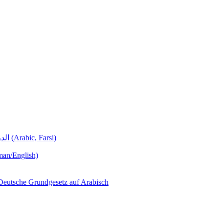
Deutschunterricht Learning German الدروس الألمانية (Arabic, Farsi)
man/English)
لجمهورية ألمانيا االتحادية  – Das Deutsche Grundgesetz auf Arabisch