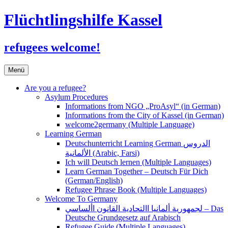
Flüchtlingshilfe Kassel
refugees welcome!
Zum
Menü
Inhalt
springen
Are you a refugee?
Asylum Procedures
Informations from NGO „ProAsyl“ (in German)
Informations from the City of Kassel (in German)
welcome2germany (Multiple Language)
Learning German
Deutschunterricht Learning German الدروس
الألمانية (Arabic, Farsi)
Ich will Deutsch lernen (Multiple Languages)
Learn German Together – Deutsch Für Dich
(German/English)
Refugee Phrase Book (Multiple Languages)
Welcome To Germany
لجمهورية ألمانيا االتحادية القانون األساسي – Das
Deutsche Grundgesetz auf Arabisch
Refugee Guide (Multiple Languages)