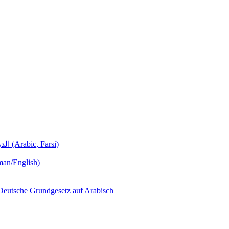
Deutschunterricht Learning German الدروس الألمانية (Arabic, Farsi)
man/English)
لجمهورية ألمانيا االتحادية  – Das Deutsche Grundgesetz auf Arabisch