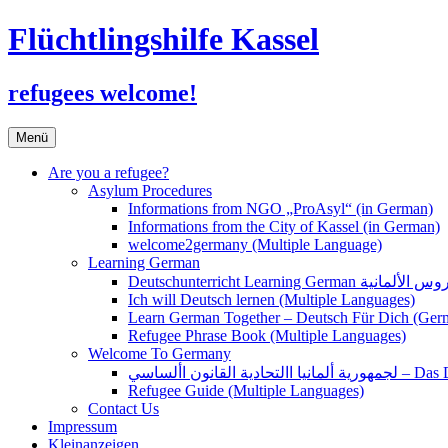
Flüchtlingshilfe Kassel
refugees welcome!
Zum
Menü
Inhalt
springen
Are you a refugee?
Asylum Procedures
Informations from NGO „ProAsyl“ (in German)
Informations from the City of Kassel (in German)
welcome2germany (Multiple Language)
Learning German
Ich will Deutsch lernen (Multiple Languages)
Learn German Together – Deutsch Für Dich (Ger
Refugee Phrase Book (Multiple Languages)
Welcome To Germany
القانون األساسي
Refugee Guide (Multiple Languages)
Contact Us
Impressum
Kleinanzeigen