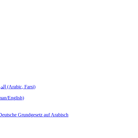
Deutschunterricht Learning German الدروس الألمانية (Arabic, Farsi)
man/English)
لجمهورية ألمانيا االتحادية  – Das Deutsche Grundgesetz auf Arabisch