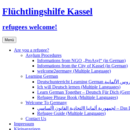
Flüchtlingshilfe Kassel
refugees welcome!
Zum
Menü
Inhalt
springen
Are you a refugee?
Asylum Procedures
Informations from NGO „ProAsyl“ (in German)
Informations from the City of Kassel (in German)
welcome2germany (Multiple Language)
Learning German
Ich will Deutsch lernen (Multiple Languages)
Learn German Together – Deutsch Für Dich (Ger
Refugee Phrase Book (Multiple Languages)
Welcome To Germany
القانون األساسي
Refugee Guide (Multiple Languages)
Contact Us
Impressum
Kleinanzeigen