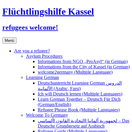
Flüchtlingshilfe Kassel
refugees welcome!
Zum
Menü
Inhalt
springen
Are you a refugee?
Asylum Procedures
Informations from NGO „ProAsyl“ (in German)
Informations from the City of Kassel (in German)
welcome2germany (Multiple Language)
Learning German
Deutschunterricht Learning German الدروس
الألمانية (Arabic, Farsi)
Ich will Deutsch lernen (Multiple Languages)
Learn German Together – Deutsch Für Dich
(German/English)
Refugee Phrase Book (Multiple Languages)
Welcome To Germany
لجمهورية ألمانيا االتحادية القانون األساسي – Das
Deutsche Grundgesetz auf Arabisch
Refugee Guide (Multiple Languages)