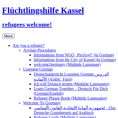
Flüchtlingshilfe Kassel
refugees welcome!
Zum
Menü
Inhalt
springen
Are you a refugee?
Asylum Procedures
Informations from NGO „ProAsyl“ (in German)
Informations from the City of Kassel (in German)
welcome2germany (Multiple Language)
Learning German
Deutschunterricht Learning German الدروس
الألمانية (Arabic, Farsi)
Ich will Deutsch lernen (Multiple Languages)
Learn German Together – Deutsch Für Dich
(German/English)
Refugee Phrase Book (Multiple Languages)
Welcome To Germany
لجمهورية ألمانيا االتحادية القانون األساسي – Das
Deutsche Grundgesetz auf Arabisch
Refugee Guide (Multiple Languages)