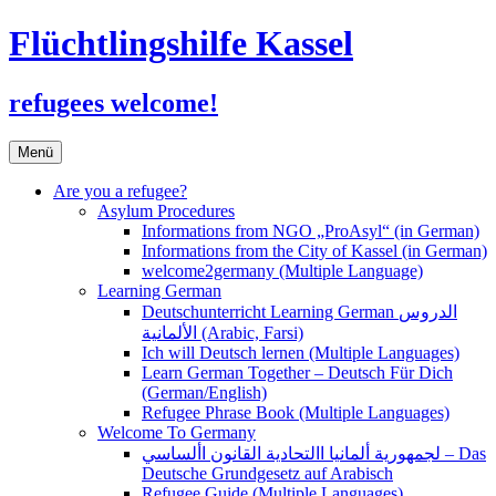
Flüchtlingshilfe Kassel
refugees welcome!
Zum
Menü
Inhalt
springen
Are you a refugee?
Asylum Procedures
Informations from NGO „ProAsyl“ (in German)
Informations from the City of Kassel (in German)
welcome2germany (Multiple Language)
Learning German
Deutschunterricht Learning German الدروس
الألمانية (Arabic, Farsi)
Ich will Deutsch lernen (Multiple Languages)
Learn German Together – Deutsch Für Dich
(German/English)
Refugee Phrase Book (Multiple Languages)
Welcome To Germany
لجمهورية ألمانيا االتحادية القانون األساسي – Das
Deutsche Grundgesetz auf Arabisch
Refugee Guide (Multiple Languages)