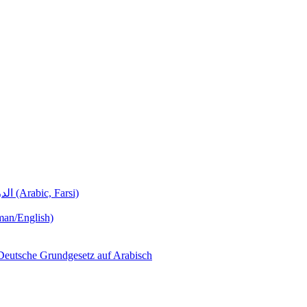
Deutschunterricht Learning German الدروس الألمانية (Arabic, Farsi)
man/English)
لجمهورية ألمانيا االتحادية  – Das Deutsche Grundgesetz auf Arabisch