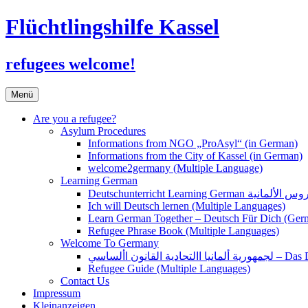
Flüchtlingshilfe Kassel
refugees welcome!
Zum
Menü
Inhalt
springen
Are you a refugee?
Asylum Procedures
Informations from NGO „ProAsyl“ (in German)
Informations from the City of Kassel (in German)
welcome2germany (Multiple Language)
Learning German
Ich will Deutsch lernen (Multiple Languages)
Learn German Together – Deutsch Für Dich (Ger
Refugee Phrase Book (Multiple Languages)
Welcome To Germany
القانون األساسي
Refugee Guide (Multiple Languages)
Contact Us
Impressum
Kleinanzeigen