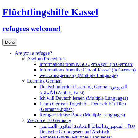
Flüchtlingshilfe Kassel
refugees welcome!
Zum
Menü
Inhalt
springen
Are you a refugee?
Asylum Procedures
Informations from NGO „ProAsyl“ (in German)
Informations from the City of Kassel (in German)
welcome2germany (Multiple Language)
Learning German
Deutschunterricht Learning German الدروس
الألمانية (Arabic, Farsi)
Ich will Deutsch lernen (Multiple Languages)
Learn German Together – Deutsch Für Dich
(German/English)
Refugee Phrase Book (Multiple Languages)
Welcome To Germany
لجمهورية ألمانيا االتحادية القانون األساسي – Das
Deutsche Grundgesetz auf Arabisch
Refugee Guide (Multiple Languages)