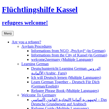
Flüchtlingshilfe Kassel
refugees welcome!
Zum
Menü
Inhalt
springen
Are you a refugee?
Asylum Procedures
Informations from NGO „ProAsyl“ (in German)
Informations from the City of Kassel (in German)
welcome2germany (Multiple Language)
Learning German
Deutschunterricht Learning German الدروس
الألمانية (Arabic, Farsi)
Ich will Deutsch lernen (Multiple Languages)
Learn German Together – Deutsch Für Dich
(German/English)
Refugee Phrase Book (Multiple Languages)
Welcome To Germany
لجمهورية ألمانيا االتحادية القانون األساسي – Das
Deutsche Grundgesetz auf Arabisch
Refugee Guide (Multiple Languages)