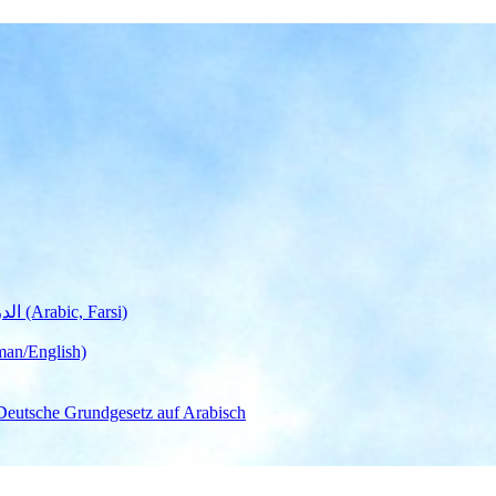
Deutschunterricht Learning German الدروس الألمانية (Arabic, Farsi)
man/English)
لجمهورية ألمانيا االتحادية  – Das Deutsche Grundgesetz auf Arabisch