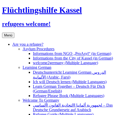
Flüchtlingshilfe Kassel
refugees welcome!
Zum
Menü
Inhalt
springen
Are you a refugee?
Asylum Procedures
Informations from NGO „ProAsyl“ (in German)
Informations from the City of Kassel (in German)
welcome2germany (Multiple Language)
Learning German
Deutschunterricht Learning German الدروس
الألمانية (Arabic, Farsi)
Ich will Deutsch lernen (Multiple Languages)
Learn German Together – Deutsch Für Dich
(German/English)
Refugee Phrase Book (Multiple Languages)
Welcome To Germany
لجمهورية ألمانيا االتحادية القانون األساسي – Das
Deutsche Grundgesetz auf Arabisch
Refugee Guide (Multiple Languages)