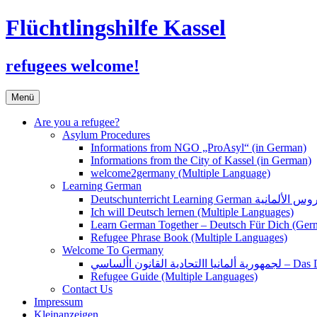
Flüchtlingshilfe Kassel
refugees welcome!
Zum
Menü
Inhalt
springen
Are you a refugee?
Asylum Procedures
Informations from NGO „ProAsyl“ (in German)
Informations from the City of Kassel (in German)
welcome2germany (Multiple Language)
Learning German
Ich will Deutsch lernen (Multiple Languages)
Learn German Together – Deutsch Für Dich (Ger
Refugee Phrase Book (Multiple Languages)
Welcome To Germany
القانون األساسي
Refugee Guide (Multiple Languages)
Contact Us
Impressum
Kleinanzeigen