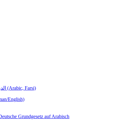
Deutschunterricht Learning German الدروس الألمانية (Arabic, Farsi)
man/English)
لجمهورية ألمانيا االتحادية  – Das Deutsche Grundgesetz auf Arabisch