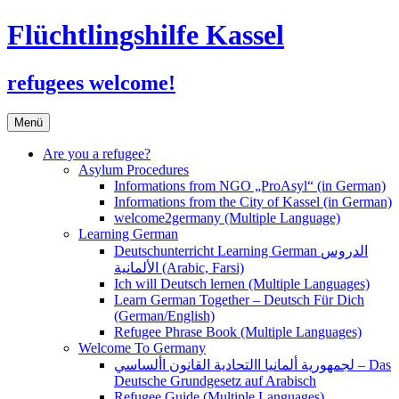
Flüchtlingshilfe Kassel
refugees welcome!
Zum
Menü
Inhalt
springen
Are you a refugee?
Asylum Procedures
Informations from NGO „ProAsyl“ (in German)
Informations from the City of Kassel (in German)
welcome2germany (Multiple Language)
Learning German
Deutschunterricht Learning German الدروس
الألمانية (Arabic, Farsi)
Ich will Deutsch lernen (Multiple Languages)
Learn German Together – Deutsch Für Dich
(German/English)
Refugee Phrase Book (Multiple Languages)
Welcome To Germany
لجمهورية ألمانيا االتحادية القانون األساسي – Das
Deutsche Grundgesetz auf Arabisch
Refugee Guide (Multiple Languages)