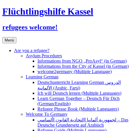
Flüchtlingshilfe Kassel
refugees welcome!
Zum
Menü
Inhalt
springen
Are you a refugee?
Asylum Procedures
Informations from NGO „ProAsyl“ (in German)
Informations from the City of Kassel (in German)
welcome2germany (Multiple Language)
Learning German
Deutschunterricht Learning German الدروس
الألمانية (Arabic, Farsi)
Ich will Deutsch lernen (Multiple Languages)
Learn German Together – Deutsch Für Dich
(German/English)
Refugee Phrase Book (Multiple Languages)
Welcome To Germany
لجمهورية ألمانيا االتحادية القانون األساسي – Das
Deutsche Grundgesetz auf Arabisch
Refugee Guide (Multiple Languages)