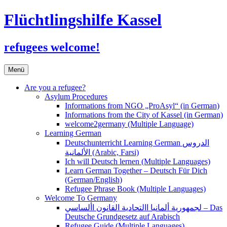
Flüchtlingshilfe Kassel
refugees welcome!
Zum
Menü
Inhalt
springen
Are you a refugee?
Asylum Procedures
Informations from NGO „ProAsyl“ (in German)
Informations from the City of Kassel (in German)
welcome2germany (Multiple Language)
Learning German
Deutschunterricht Learning German الدروس
الألمانية (Arabic, Farsi)
Ich will Deutsch lernen (Multiple Languages)
Learn German Together – Deutsch Für Dich
(German/English)
Refugee Phrase Book (Multiple Languages)
Welcome To Germany
لجمهورية ألمانيا االتحادية القانون األساسي – Das
Deutsche Grundgesetz auf Arabisch
Refugee Guide (Multiple Languages)