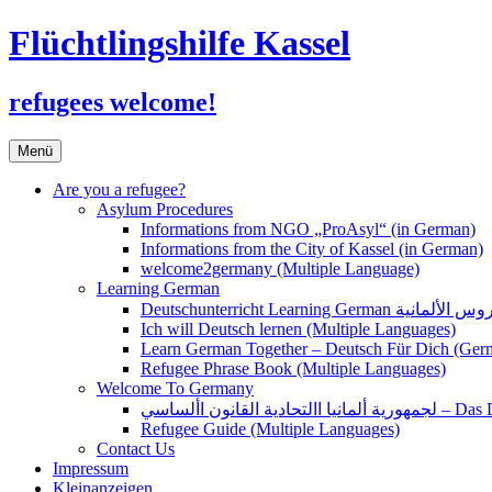
Flüchtlingshilfe Kassel
refugees welcome!
Zum
Menü
Inhalt
springen
Are you a refugee?
Asylum Procedures
Informations from NGO „ProAsyl“ (in German)
Informations from the City of Kassel (in German)
welcome2germany (Multiple Language)
Learning German
Ich will Deutsch lernen (Multiple Languages)
Learn German Together – Deutsch Für Dich (Ger
Refugee Phrase Book (Multiple Languages)
Welcome To Germany
القانون األساسي
Refugee Guide (Multiple Languages)
Contact Us
Impressum
Kleinanzeigen