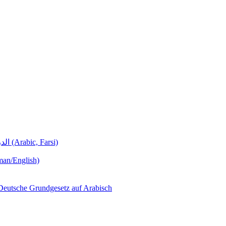
Deutschunterricht Learning German الدروس الألمانية (Arabic, Farsi)
man/English)
لجمهورية ألمانيا االتحادية  – Das Deutsche Grundgesetz auf Arabisch