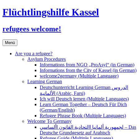
Flüchtlingshilfe Kassel
refugees welcome!
Zum
Menü
Inhalt
springen
Are you a refugee?
Asylum Procedures
Informations from NGO „ProAsyl“ (in German)
Informations from the City of Kassel (in German)
welcome2germany (Multiple Language)
Learning German
Deutschunterricht Learning German الدروس
الألمانية (Arabic, Farsi)
Ich will Deutsch lernen (Multiple Languages)
Learn German Together – Deutsch Für Dich
(German/English)
Refugee Phrase Book (Multiple Languages)
Welcome To Germany
لجمهورية ألمانيا االتحادية القانون األساسي – Das
Deutsche Grundgesetz auf Arabisch
Refugee Guide (Multiple Languages)