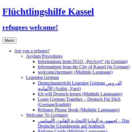
Flüchtlingshilfe Kassel
refugees welcome!
Zum
Menü
Inhalt
springen
Are you a refugee?
Asylum Procedures
Informations from NGO „ProAsyl“ (in German)
Informations from the City of Kassel (in German)
welcome2germany (Multiple Language)
Learning German
Deutschunterricht Learning German الدروس
الألمانية (Arabic, Farsi)
Ich will Deutsch lernen (Multiple Languages)
Learn German Together – Deutsch Für Dich
(German/English)
Refugee Phrase Book (Multiple Languages)
Welcome To Germany
لجمهورية ألمانيا االتحادية القانون األساسي – Das
Deutsche Grundgesetz auf Arabisch
Refugee Guide (Multiple Languages)