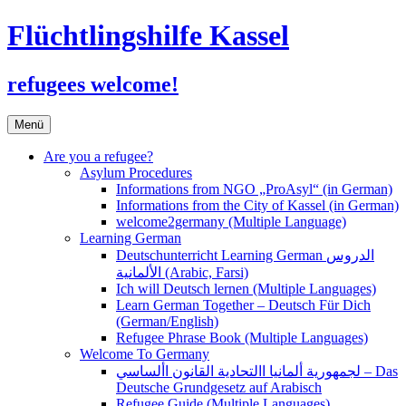
Flüchtlingshilfe Kassel
refugees welcome!
Zum
Menü
Inhalt
springen
Are you a refugee?
Asylum Procedures
Informations from NGO „ProAsyl“ (in German)
Informations from the City of Kassel (in German)
welcome2germany (Multiple Language)
Learning German
Deutschunterricht Learning German الدروس
الألمانية (Arabic, Farsi)
Ich will Deutsch lernen (Multiple Languages)
Learn German Together – Deutsch Für Dich
(German/English)
Refugee Phrase Book (Multiple Languages)
Welcome To Germany
لجمهورية ألمانيا االتحادية القانون األساسي – Das
Deutsche Grundgesetz auf Arabisch
Refugee Guide (Multiple Languages)