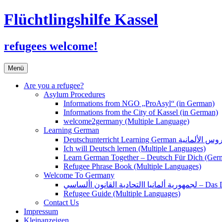
Flüchtlingshilfe Kassel
refugees welcome!
Zum
Menü
Inhalt
springen
Are you a refugee?
Asylum Procedures
Informations from NGO „ProAsyl“ (in German)
Informations from the City of Kassel (in German)
welcome2germany (Multiple Language)
Learning German
Ich will Deutsch lernen (Multiple Languages)
Learn German Together – Deutsch Für Dich (Ger
Refugee Phrase Book (Multiple Languages)
Welcome To Germany
القانون األساسي
Refugee Guide (Multiple Languages)
Contact Us
Impressum
Kleinanzeigen