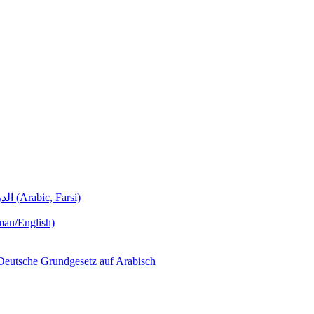
Deutschunterricht Learning German الدروس الألمانية (Arabic, Farsi)
man/English)
لجمهورية ألمانيا االتحادية  – Das Deutsche Grundgesetz auf Arabisch