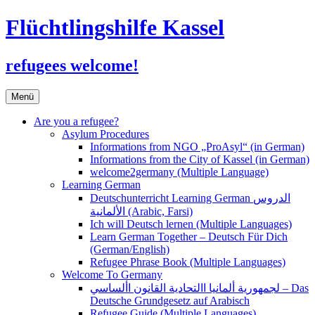
Flüchtlingshilfe Kassel
refugees welcome!
Zum
Menü
Inhalt
springen
Are you a refugee?
Asylum Procedures
Informations from NGO „ProAsyl“ (in German)
Informations from the City of Kassel (in German)
welcome2germany (Multiple Language)
Learning German
Deutschunterricht Learning German الدروس
الألمانية (Arabic, Farsi)
Ich will Deutsch lernen (Multiple Languages)
Learn German Together – Deutsch Für Dich
(German/English)
Refugee Phrase Book (Multiple Languages)
Welcome To Germany
لجمهورية ألمانيا االتحادية القانون األساسي – Das
Deutsche Grundgesetz auf Arabisch
Refugee Guide (Multiple Languages)