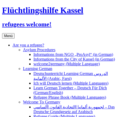
Flüchtlingshilfe Kassel
refugees welcome!
Zum
Menü
Inhalt
springen
Are you a refugee?
Asylum Procedures
Informations from NGO „ProAsyl“ (in German)
Informations from the City of Kassel (in German)
welcome2germany (Multiple Language)
Learning German
Deutschunterricht Learning German الدروس
الألمانية (Arabic, Farsi)
Ich will Deutsch lernen (Multiple Languages)
Learn German Together – Deutsch Für Dich
(German/English)
Refugee Phrase Book (Multiple Languages)
Welcome To Germany
لجمهورية ألمانيا االتحادية القانون األساسي – Das
Deutsche Grundgesetz auf Arabisch
Refugee Guide (Multiple Languages)