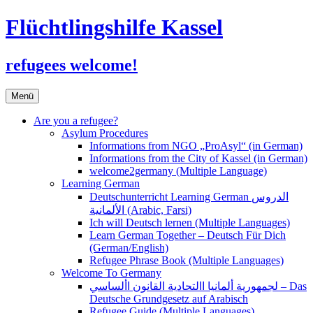
Flüchtlingshilfe Kassel
refugees welcome!
Zum
Menü
Inhalt
springen
Are you a refugee?
Asylum Procedures
Informations from NGO „ProAsyl“ (in German)
Informations from the City of Kassel (in German)
welcome2germany (Multiple Language)
Learning German
Deutschunterricht Learning German الدروس
الألمانية (Arabic, Farsi)
Ich will Deutsch lernen (Multiple Languages)
Learn German Together – Deutsch Für Dich
(German/English)
Refugee Phrase Book (Multiple Languages)
Welcome To Germany
لجمهورية ألمانيا االتحادية القانون األساسي – Das
Deutsche Grundgesetz auf Arabisch
Refugee Guide (Multiple Languages)