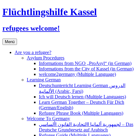
Flüchtlingshilfe Kassel
refugees welcome!
Zum
Menü
Inhalt
springen
Are you a refugee?
Asylum Procedures
Informations from NGO „ProAsyl“ (in German)
Informations from the City of Kassel (in German)
welcome2germany (Multiple Language)
Learning German
Deutschunterricht Learning German الدروس
الألمانية (Arabic, Farsi)
Ich will Deutsch lernen (Multiple Languages)
Learn German Together – Deutsch Für Dich
(German/English)
Refugee Phrase Book (Multiple Languages)
Welcome To Germany
لجمهورية ألمانيا االتحادية القانون األساسي – Das
Deutsche Grundgesetz auf Arabisch
Refugee Guide (Multiple Languages)