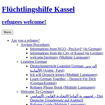
Flüchtlingshilfe Kassel
refugees welcome!
Zum
Menü
Inhalt
springen
Are you a refugee?
Asylum Procedures
Informations from NGO „ProAsyl“ (in German)
Informations from the City of Kassel (in German)
welcome2germany (Multiple Language)
Learning German
Deutschunterricht Learning German الدروس
الألمانية (Arabic, Farsi)
Ich will Deutsch lernen (Multiple Languages)
Learn German Together – Deutsch Für Dich
(German/English)
Refugee Phrase Book (Multiple Languages)
Welcome To Germany
لجمهورية ألمانيا االتحادية القانون األساسي – Das
Deutsche Grundgesetz auf Arabisch
Refugee Guide (Multiple Languages)