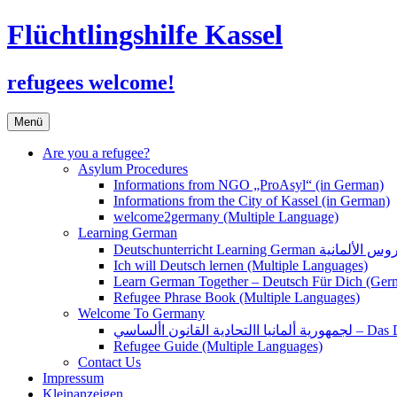
Flüchtlingshilfe Kassel
refugees welcome!
Zum
Menü
Inhalt
springen
Are you a refugee?
Asylum Procedures
Informations from NGO „ProAsyl“ (in German)
Informations from the City of Kassel (in German)
welcome2germany (Multiple Language)
Learning German
Ich will Deutsch lernen (Multiple Languages)
Learn German Together – Deutsch Für Dich (Ger
Refugee Phrase Book (Multiple Languages)
Welcome To Germany
القانون األساسي
Refugee Guide (Multiple Languages)
Contact Us
Impressum
Kleinanzeigen