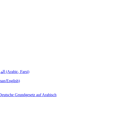
Deutschunterricht Learning German الدروس الألمانية (Arabic, Farsi)
man/English)
لجمهورية ألمانيا االتحادية  – Das Deutsche Grundgesetz auf Arabisch