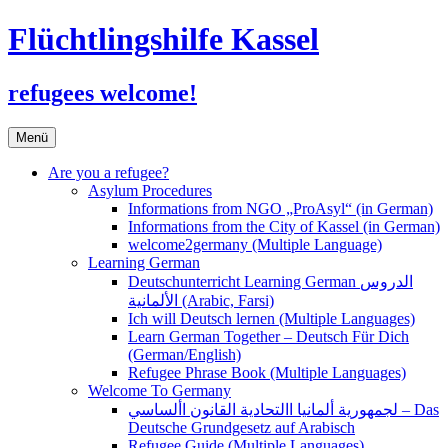
Flüchtlingshilfe Kassel
refugees welcome!
Zum
Menü
Inhalt
springen
Are you a refugee?
Asylum Procedures
Informations from NGO „ProAsyl“ (in German)
Informations from the City of Kassel (in German)
welcome2germany (Multiple Language)
Learning German
Deutschunterricht Learning German الدروس
الألمانية (Arabic, Farsi)
Ich will Deutsch lernen (Multiple Languages)
Learn German Together – Deutsch Für Dich
(German/English)
Refugee Phrase Book (Multiple Languages)
Welcome To Germany
لجمهورية ألمانيا االتحادية القانون األساسي – Das
Deutsche Grundgesetz auf Arabisch
Refugee Guide (Multiple Languages)