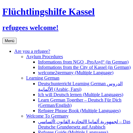
Flüchtlingshilfe Kassel
refugees welcome!
Zum
Menü
Inhalt
springen
Are you a refugee?
Asylum Procedures
Informations from NGO „ProAsyl“ (in German)
Informations from the City of Kassel (in German)
welcome2germany (Multiple Language)
Learning German
Deutschunterricht Learning German الدروس
الألمانية (Arabic, Farsi)
Ich will Deutsch lernen (Multiple Languages)
Learn German Together – Deutsch Für Dich
(German/English)
Refugee Phrase Book (Multiple Languages)
Welcome To Germany
لجمهورية ألمانيا االتحادية القانون األساسي – Das
Deutsche Grundgesetz auf Arabisch
Refugee Guide (Multiple Languages)