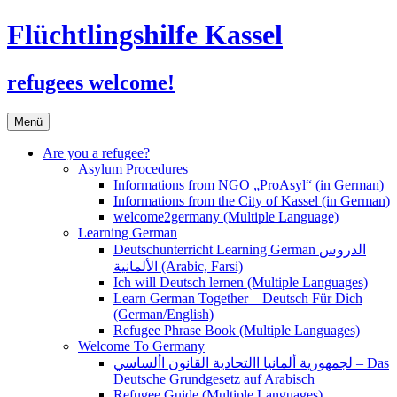
Flüchtlingshilfe Kassel
refugees welcome!
Zum
Menü
Inhalt
springen
Are you a refugee?
Asylum Procedures
Informations from NGO „ProAsyl“ (in German)
Informations from the City of Kassel (in German)
welcome2germany (Multiple Language)
Learning German
Deutschunterricht Learning German الدروس
الألمانية (Arabic, Farsi)
Ich will Deutsch lernen (Multiple Languages)
Learn German Together – Deutsch Für Dich
(German/English)
Refugee Phrase Book (Multiple Languages)
Welcome To Germany
لجمهورية ألمانيا االتحادية القانون األساسي – Das
Deutsche Grundgesetz auf Arabisch
Refugee Guide (Multiple Languages)